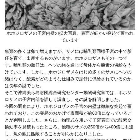
ホホジロザメの子宮内壁の拡大写真。表面が細かい突起で覆われ
ています
魚類の多くは卵で増えますが、サメには哺乳類同様子宮の中で胎
仔を育て、出産するものがいます。ホホジロザメもその一つで
す。哺乳類の胎仔は、ヘソの緒を通じて母体から酸素の供給をう
けています。しかし、ホホジロザメをはじめ多くのサメにヘソの
緒はなく、酸素がどのような仕組みで胎仔に供給されているのか
は長年の謎でした。
そこで沖縄美ら島財団総合研究センター動物研究室では、ホホジ
ロザメの子宮内部を詳しく調査し、その謎を解明しました。
今回の調査により、ホホジロザメの子宮の内壁は微細な突起で覆
われており、この突起のおかげで表面積が約60倍になっているこ
とが判明しました。さらに、物理式を用いて子宮表面での酸素交
換効率を見積もったところ、他種のサメの250倍から400倍にも達
し、魚の鰓に匹敵することが明らかになりました。