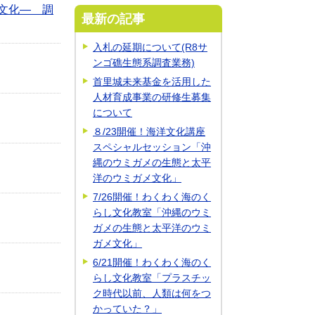
文化― 調
最新の記事
入札の延期について(R8サ
ンゴ礁生態系調査業務)
首里城未来基金を活用した
人材育成事業の研修生募集
について
８/23開催！海洋文化講座
スペシャルセッション「沖
縄のウミガメの生態と太平
洋のウミガメ文化」
7/26開催！わくわく海のく
らし文化教室「沖縄のウミ
ガメの生態と太平洋のウミ
ガメ文化」
6/21開催！わくわく海のく
らし文化教室「プラスチッ
ク時代以前、人類は何をつ
かっていた？」