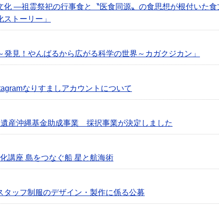
文化 ―祖霊祭祀の行事食と〝医食同源〟の食思想が根付いた食
化ストーリー」
5「～発見！やんばるから広がる科学の世界～カガクジカン」
tagramなりすましアカウントについて
然遺産沖縄基金助成事業 採択事業が決定しました
洋文化講座 島をつなぐ船 星と航海術
スタッフ制服のデザイン・製作に係る公募