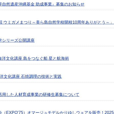
界自然遺産沖縄基金 助成事業』募集のお知らせ
第5回 ウミガメまつり～美ら島自然学校開校10周年ありがとう～
学シリーズ公開講座
・海洋文化講座 島をつなぐ船 星と航海術
海洋文化講座 石焼調理の技術と実践
活用した人材育成事業の研修生募集について
EXPO’75）オマージュモデルかりゆしウェアを販売！2025.7