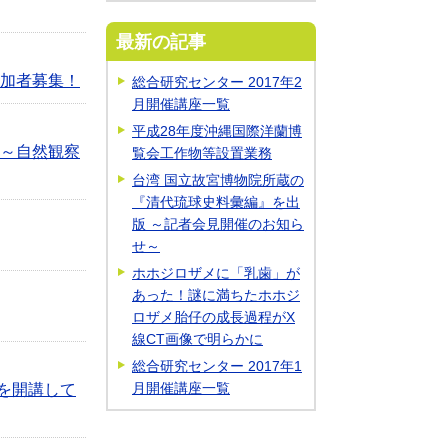
最新の記事
参加者募集！
総合研究センター 2017年2
月開催講座一覧
平成28年度沖縄国際洋蘭博
う～自然観察
覧会工作物等設置業務
台湾 国立故宮博物院所蔵の
『清代琉球史料彙編』を出
版 ～記者会見開催のお知ら
せ～
ホホジロザメに「乳歯」が
あった！謎に満ちたホホジ
ロザメ胎仔の成長過程がX
線CT画像で明らかに
総合研究センター 2017年1
月開催講座一覧
を開講して