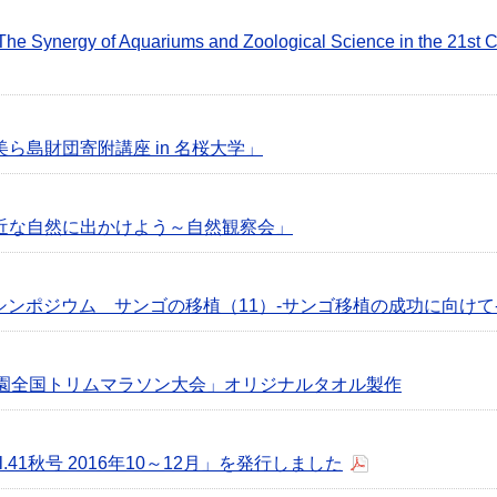
ergy of Aquariums and Zoological Science in the 21st 
ら島財団寄附講座 in 名桜大学」
近な自然に出かけよう～自然観察会」
ゴシンポジウム サンゴの移植（11）-サンゴ移植の成功に向けて
公園全国トリムマラソン大会」オリジナルタオル製作
.41秋号 2016年10～12月」を発行しました