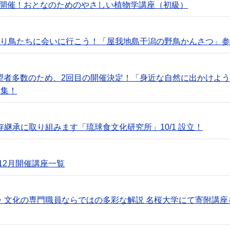
・2/26開催！おとなのためのやさしい植物学講座（初級）
の渡り鳥たちに会いに行こう！「屋我地島干潟の野鳥かんさつ」
希望者多数のため、2回目の開催決定！「身近な自然に出かけよ
募集！
継承に取り組みます「琉球食文化研究所」10/1 設立！
12月開催講座一覧
・文化の専門職員ならではの多彩な解説 名桜大学にて寄附講座