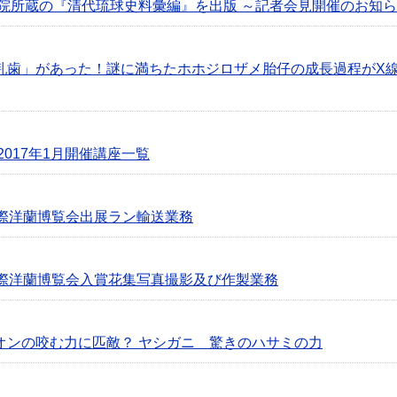
物院所蔵の『清代琉球史料彙編』を出版 ～記者会見開催のお知
乳歯」があった！謎に満ちたホホジロザメ胎仔の成長過程がX線
2017年1月開催講座一覧
国際洋蘭博覧会出展ラン輸送業務
国際洋蘭博覧会入賞花集写真撮影及び作製業務
オンの咬む力に匹敵？ ヤシガニ 驚きのハサミの力