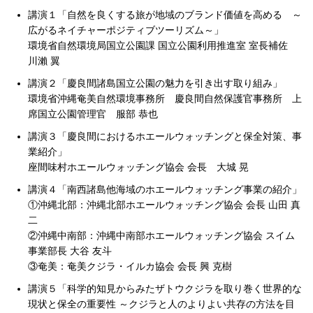
講演１「自然を良くする旅が地域のブランド価値を高める ～
広がるネイチャーポジティブツーリズム～」
環境省自然環境局国立公園課 国立公園利用推進室 室長補佐
川瀨 翼
講演２「慶良間諸島国立公園の魅力を引き出す取り組み」
環境省沖縄奄美自然環境事務所 慶良間自然保護官事務所 上
席国立公園管理官 服部 恭也
講演３「慶良間におけるホエールウォッチングと保全対策、事
業紹介」
座間味村ホエールウォッチング協会 会長 大城 晃
講演４「南西諸島他海域のホエールウォッチング事業の紹介」
①沖縄北部：沖縄北部ホエールウォッチング協会 会長 山田 真
二
②沖縄中南部：沖縄中南部ホエールウォッチング協会 スイム
事業部長 大谷 友斗
③奄美：奄美クジラ・イルカ協会 会長 興 克樹
講演５「科学的知見からみたザトウクジラを取り巻く世界的な
現状と保全の重要性 ～クジラと人のよりよい共存の方法を目