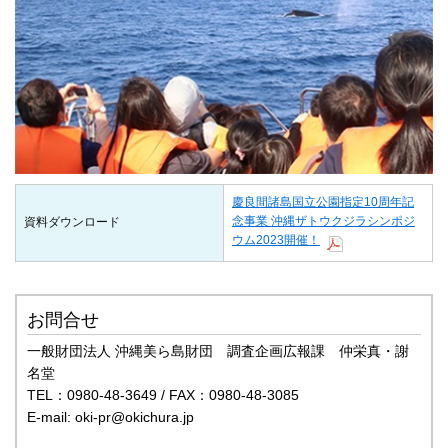
慶良間諸島国立公園指定10周年記
念事業 沖縄ザトウクジラシンポジ
資料ダウンロード
ウム2023開催！
お問合せ
一般財団法人 沖縄美ら島財団 調査企画広報課 仲栄真・謝
名堂
TEL：0980-48-3649 / FAX：0980-48-3085
E-mail: oki-pr@okichura.jp