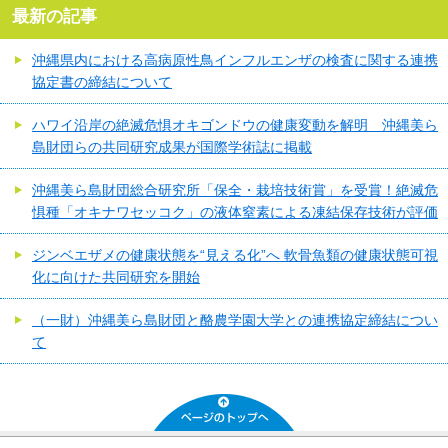
最新の記事
沖縄県内における高病原性鳥インフルエンザの検査に関する連携
協定書の締結について
ハワイ沿岸の絶滅危惧オキゴンドウの健康変動を解明 沖縄美ら
島財団らの共同研究成果が国際学術誌に掲載
沖縄美ら島財団総合研究所「保全・栽培技術賞」を受賞！絶滅危
惧種「オキナワセッコク」の液体窒素による凍結保存技術が評価
ジンベエザメの健康状態を“見える化”へ 軟骨魚類の健康状態可視
化に向けた共同研究を開始
（一財）沖縄美ら島財団と酪農学園大学との連携協定締結につい
て