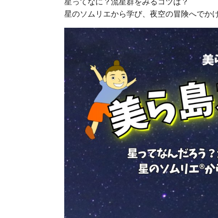
星ってなに？流星群をみるコツは？
星のソムリエから学び、夜空の冒険へでか