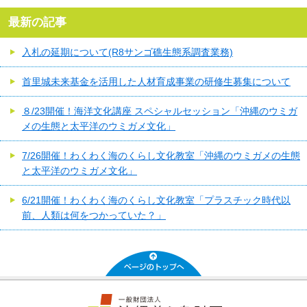
最新の記事
入札の延期について(R8サンゴ礁生態系調査業務)
首里城未来基金を活用した人材育成事業の研修生募集について
８/23開催！海洋文化講座 スペシャルセッション「沖縄のウミガ
メの生態と太平洋のウミガメ文化」
7/26開催！わくわく海のくらし文化教室「沖縄のウミガメの生態
と太平洋のウミガメ文化」
6/21開催！わくわく海のくらし文化教室「プラスチック時代以
前、人類は何をつかっていた？」