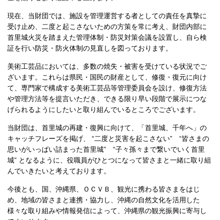
現在、当財団では、施設を管理運営する者としての責任を真摯に
受け止め、二度と起こさないための方策を常に考え、財団内部に
首里城火災を踏まえた管理体制・防災対策会議を設置し、自ら検
証を行い防災・防火体制の見直しを図っております。
美術工芸品においては、多数の焼失・被害を受けている状況でご
ざいます。これらは県民・国民の財産として、修復・復元に向け
て、専門家で構成する美術工芸品等管理委員会を設け、修復方法
や管理方法等を提言いただき、できる限り早い段階で展示につな
げられるようにしたいと取り組んでいるところでございます。
当財団は、首里城の再建・復興に向けて、「首里城、千年へ」の
キャッチフレーズを掲げ、 “二度と災害を起こさない” “皆さまの
思いがいっぱい詰まった首里城” “子々孫々まで繋いでいく首里
城” となるように、役職員がひとつになって皆さまと一緒に取り組
んでいきたいと考えております。
今後とも、国、沖縄県、ＯＣＶＢ、観光に携わる皆さまをはじ
め、地域の皆さまと連携・協力し、沖縄の自然文化を活用した
様々な取り組みや情報発信によって、沖縄県の観光振興に寄与し