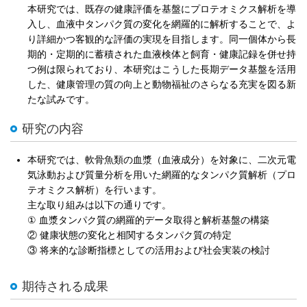
本研究では、既存の健康評価を基盤にプロテオミクス解析を導
入し、血液中タンパク質の変化を網羅的に解析することで、よ
り詳細かつ客観的な評価の実現を目指します。同一個体から長
期的・定期的に蓄積された血液検体と飼育・健康記録を併せ持
つ例は限られており、本研究はこうした長期データ基盤を活用
した、健康管理の質の向上と動物福祉のさらなる充実を図る新
たな試みです。
研究の内容
本研究では、軟骨魚類の血漿（血液成分）を対象に、二次元電
気泳動および質量分析を用いた網羅的なタンパク質解析（プロ
テオミクス解析）を行います。
主な取り組みは以下の通りです。
① 血漿タンパク質の網羅的データ取得と解析基盤の構築
② 健康状態の変化と相関するタンパク質の特定
③ 将来的な診断指標としての活用および社会実装の検討
期待される成果