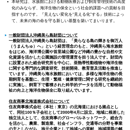
本研究は、水族館における動物医療および飼育管理技術の高度
化のみならず、海洋生物の保全という社会的課題への貢献を目
指すものです。『見えない変化を“見える化”する』技術によっ
て、未来の海の命を守る新しい基盤を築いてまいります。
一般財団法人沖縄美ら島財団について
一般財団法人沖縄美ら島財団は、「美らなる島の輝きを御万人
（うまんちゅ）へ」という経営理念のもと、沖縄美ら海水族館
をはじめ、海洋博公園や首里城公園など沖縄の豊かな自然や文
化資源を活かした公園施設の管理運営を担う法人です。財団内
に設置された総合研究所を中心に、亜熱帯性動植物や海洋生物
に関する専門的な調査研究、技術開発、教育普及活動を推進し
ています。沖縄美ら海水族館においては、多様な海洋生物の長
期飼育を基盤に、生理・繁殖・健康管理に関する研究を継続的
に実施し、飼育下で蓄積された科学的データを活用して動物福
祉の向上と海洋生物保全に取り組んでいます。
住友商事北海道株式会社について
住友商事株式会社（本社：東京）の北海道における拠点とし
て、同社100％子会社として2000年4月に設立。地域に根差した
独立法人として、住友商事のグローバルネットワーク、総合力
を活かし、農業、製造業、社会インフラ、交通等の分野を事業
の主としながら、地元企業として地域への貢献、地域課題の解