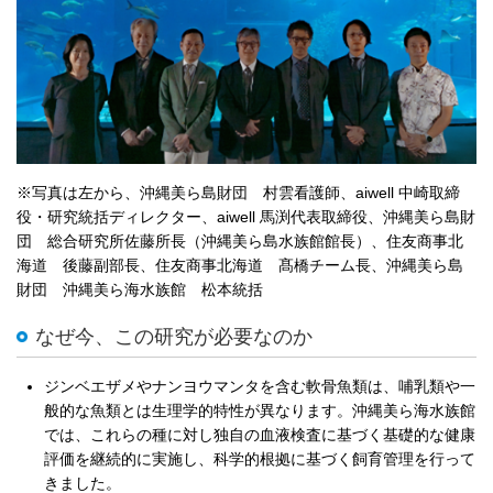
※写真は左から、沖縄美ら島財団 村雲看護師、aiwell 中崎取締
役・研究統括ディレクター、aiwell 馬渕代表取締役、沖縄美ら島財
団 総合研究所佐藤所長（沖縄美ら島水族館館長）、住友商事北
海道 後藤副部長、住友商事北海道 髙橋チーム長、沖縄美ら島
財団 沖縄美ら海水族館 松本統括
なぜ今、この研究が必要なのか
ジンベエザメやナンヨウマンタを含む軟骨魚類は、哺乳類や一
般的な魚類とは生理学的特性が異なります。沖縄美ら海水族館
では、これらの種に対し独自の血液検査に基づく基礎的な健康
評価を継続的に実施し、科学的根拠に基づく飼育管理を行って
きました。