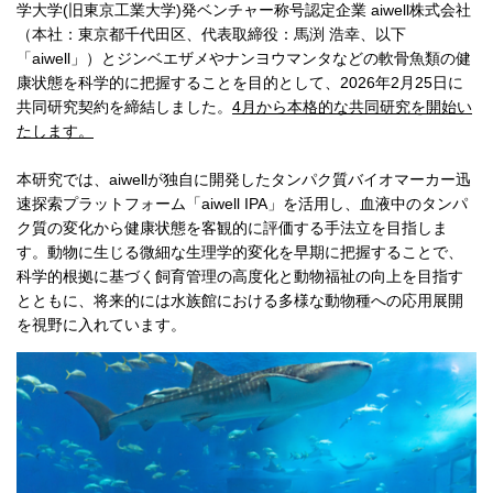
学大学(旧東京工業大学)発ベンチャー称号認定企業 aiwell株式会社
（本社：東京都千代田区、代表取締役：馬渕 浩幸、以下
「aiwell」）とジンベエザメやナンヨウマンタなどの軟骨魚類の健
康状態を科学的に把握することを目的として、2026年2月25日に
共同研究契約を締結しました。
4月から本格的な共同研究を開始い
たします。
本研究では、aiwellが独自に開発したタンパク質バイオマーカー迅
速探索プラットフォーム「aiwell IPA」を活用し、血液中のタンパ
ク質の変化から健康状態を客観的に評価する手法立を目指しま
す。動物に生じる微細な生理学的変化を早期に把握することで、
科学的根拠に基づく飼育管理の高度化と動物福祉の向上を目指す
とともに、将来的には水族館における多様な動物種への応用展開
を視野に入れています。