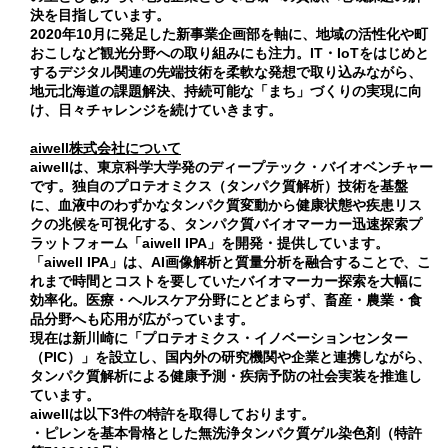
決を目指しています。
2020年10月に発足した新事業企画部を軸に、地域の活性化や町
おこしなど観光分野への取り組みにも注力。IT・IoTをはじめと
するデジタル関連の先端技術を柔軟な発想で取り込みながら、
地元北海道の課題解決、持続可能な「まち」づくりの実現に向
け、日々チャレンジを続けていきます。
aiwell
株式会社について
aiwellは、東京科学大学発のディープテック・バイオベンチャー
です。独自のプロテオミクス（タンパク質解析）技術を基盤
に、血液中のわずかなタンパク質変動から健康状態や疾患リス
クの兆候を可視化する、タンパク質バイオマーカー迅速探索プ
ラットフォーム「aiwell IPA」を開発・提供しています。
「aiwell IPA」は、AI画像解析と質量分析を融合することで、こ
れまで時間とコストを要していたバイオマーカー探索を大幅に
効率化。医療・ヘルスケア分野にとどまらず、畜産・農業・食
品分野へも応用が広がっています。
現在は新川崎に「プロテオミクス・イノベーションセンター
（PIC）」を設立し、国内外の研究機関や企業と連携しながら、
タンパク質解析による健康予測・疾病予防の社会実装を推進し
ています。
aiwellは以下3件の特許を取得しております。
・ピレンを基本骨格とした無洗浄タンパク質ゲル染色剤（特許