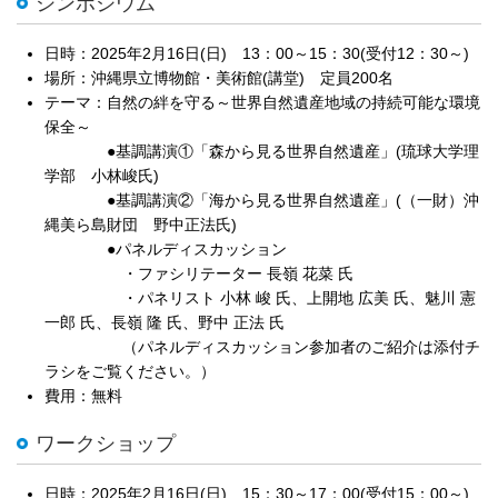
シンポジウム
日時：2025年2月16日(日) 13：00～15：30(受付12：30～)
場所：沖縄県立博物館・美術館(講堂) 定員200名
テーマ：自然の絆を守る～世界自然遺産地域の持続可能な環境
保全～
●基調講演①「森から見る世界自然遺産」(琉球大学理
学部 小林峻氏)
●基調講演②「海から見る世界自然遺産」(（一財）沖
縄美ら島財団 野中正法氏)
●パネルディスカッション
・ファシリテーター 長嶺 花菜 氏
・パネリスト 小林 峻 氏、上開地 広美 氏、魅川 憲
一郎 氏、長嶺 隆 氏、野中 正法 氏
（パネルディスカッション参加者のご紹介は添付チ
ラシをご覧ください。）
費用：無料
ワークショップ
日時：2025年2月16日(日) 15：30～17：00(受付15：00～)