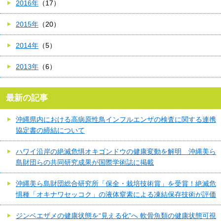
2016年
（17）
2015年
（20）
2014年
（5）
2013年
（6）
最新の記事
沖縄県内における高病原性鳥インフルエンザの検査に関する連携
協定書の締結について
ハワイ沿岸の絶滅危惧オキゴンドウの健康変動を解明 沖縄美ら
島財団らの共同研究成果が国際学術誌に掲載
沖縄美ら島財団総合研究所「保全・栽培技術賞」を受賞！絶滅危
惧種「オキナワセッコク」の液体窒素による凍結保存技術が評価
ジンベエザメの健康状態を“見える化”へ 軟骨魚類の健康状態可視