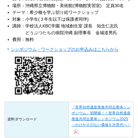
場所：沖縄県立博物館・美術館(博物館実習室) 定員30名
テーマ：希少種を学ぶ切り絵ワークショップ
対象：小学生(３年生以下は保護者同伴)
講師：学校法人KBC学園 地域創生室 課長 知念仁志氏
どうぶつたちの病院沖縄 副理事長 金城道男氏
費用：無料
シンポジウム・ワークショップのお申込みはこちらから
「世界自然遺産推進共同企業体シン
ポジウム」初開催！！世界自然遺産
推進共同企業体シンポジウム2025
資料ダウンロード
～かけがえのない価値を次世代へ～