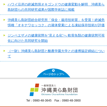
ハワイ沿岸の絶滅危惧オキゴンドウの健康変動を解明 沖縄美ら
島財団らの共同研究成果が国際学術誌に掲載
沖縄美ら島財団総合研究所「保全・栽培技術賞」を受賞！絶滅危
惧種「オキナワセッコク」の液体窒素による凍結保存技術が評価
ジンベエザメの健康状態を“見える化”へ 軟骨魚類の健康状態可視
化に向けた共同研究を開始
（一財）沖縄美ら島財団と酪農学園大学との連携協定締結につい
て
Tel：0980-48-3645 Fax：0980-48-3900