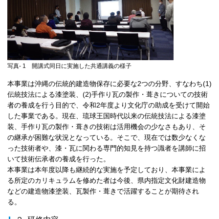
写真- 1 開講式同日に実施した共通講義の様子
本事業は沖縄の伝統的建造物保存に必要な2つの分野、すなわち(1)
伝統技法による漆塗装、(2)手作り瓦の製作・葺きについての技術
者の養成を行う目的で、令和2年度より文化庁の助成を受けて開始
した事業である。現在、琉球王国時代以来の伝統技法による漆塗
装、手作り瓦の製作・葺きの技術は活用機会の少なさもあり、そ
の継承が困難な状況となっている。そこで、現在では数少なくな
った技術者や、漆・瓦に関わる専門的知見を持つ識者を講師に招
いて技術伝承者の養成を行った。
本事業は本年度以降も継続的な実施を予定しており、本事業によ
る所定のカリキュラムを修めた者は今後、県内指定文化財建造物
などの建造物漆塗装、瓦製作・葺きで活躍することが期待され
る。