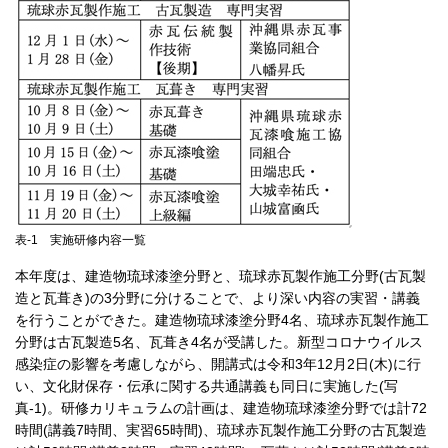
表-1 実施研修内容一覧
本年度は、建造物琉球漆塗分野と、琉球赤瓦製作施工分野(古瓦製
造と瓦葺き)の3分野に分けることで、より深い内容の実習・講義
を行うことができた。建造物琉球漆塗分野4名、琉球赤瓦製作施工
分野は古瓦製造5名、瓦葺き4名が受講した。新型コロナウイルス
感染症の影響を考慮しながら、開講式は令和3年12月2日(木)に行
い、文化財保存・伝承に関する共通講義も同日に実施した(写
真-1)。研修カリキュラムの計画は、建造物琉球漆塗分野では計72
時間(講義7時間、実習65時間)、琉球赤瓦製作施工分野の古瓦製造