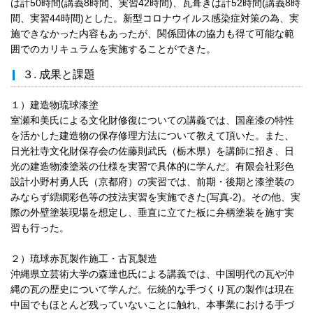
は計50時間(講義8時間、実習42時間)、瓦葺きは計52時間(講義8時
間、実習44時間)とした。新型コロナウイルス感染症対策の為、実
施できなかった内容もあったが、関係団体の協力も得て可能な範
囲でのカリキュラムを実施することができた。
３. 成果と課題
１）建造物琉球漆塗
室瀬和美氏による文化財修復についての講義では、国産漆の特性
を活かした建造物の保存修理方法について教えて頂いた。また、
日光社寺文化財保存会の佐藤則武氏（栃木県）を講師に招き、日
光の建造物漆塗装の仕様を実習で具体的に学んだ。有限会社彩色
設計小野村勇人氏（京都府）の実習では、前期・後期と漆塗装の
みならず繧繝彩色等の技法実習を実施できた(写真-2)。その他、実
際の外壁塗装現場を想定し、垂直に立てた板に弁柄塗装を施す実
習も行った。
２）琉球赤瓦製作施工・古瓦製造
沖縄県立芸術大学の森達也氏による講義では、中国明代の瓦や沖
縄の瓦の歴史について学んだ。伝統的な手づくり瓦の製作は現在
中国でもほとんど残っていないことに触れ、本事業における手づ