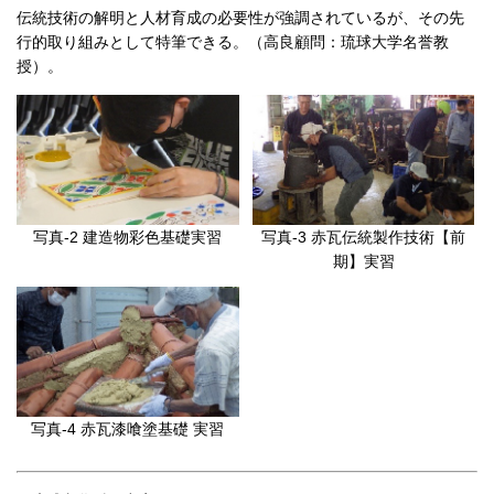
伝統技術の解明と人材育成の必要性が強調されているが、その先
行的取り組みとして特筆できる。（高良顧問：琉球大学名誉教
授）。
写真-2 建造物彩色基礎実習
写真-3 赤瓦伝統製作技術【前
期】実習
写真-4 赤瓦漆喰塗基礎 実習