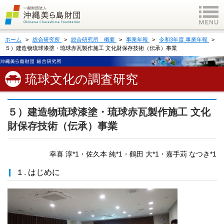
ホーム
総合研究所
総合研究所 概要
事業年報
令和3年度 事業年報
５）建造物琉球漆塗・琉球赤瓦製作施工 文化財保存技術（伝承）事業
琉球文化の調査研究
５）建造物琉球漆塗・琉球赤瓦製作施工 文化
財保存技術（伝承）事業
幸喜 淳*1・佐久本 純*1・鶴田 大*1・嘉手苅 なつき*1
１. はじめに