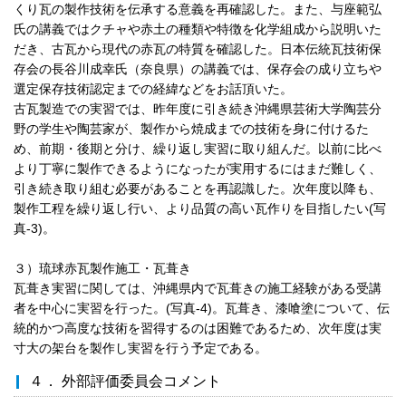
くり瓦の製作技術を伝承する意義を再確認した。また、与座範弘
氏の講義ではクチャや赤土の種類や特徴を化学組成から説明いた
だき、古瓦から現代の赤瓦の特質を確認した。日本伝統瓦技術保
存会の長谷川成幸氏（奈良県）の講義では、保存会の成り立ちや
選定保存技術認定までの経緯などをお話頂いた。
古瓦製造での実習では、昨年度に引き続き沖縄県芸術大学陶芸分
野の学生や陶芸家が、製作から焼成までの技術を身に付けるた
め、前期・後期と分け、繰り返し実習に取り組んだ。以前に比べ
より丁寧に製作できるようになったが実用するにはまだ難しく、
引き続き取り組む必要があることを再認識した。次年度以降も、
製作工程を繰り返し行い、より品質の高い瓦作りを目指したい(写
真-3)。
３）琉球赤瓦製作施工・瓦葺き
瓦葺き実習に関しては、沖縄県内で瓦葺きの施工経験がある受講
者を中心に実習を行った。(写真-4)。瓦葺き、漆喰塗について、伝
統的かつ高度な技術を習得するのは困難であるため、次年度は実
寸大の架台を製作し実習を行う予定である。
４． 外部評価委員会コメント