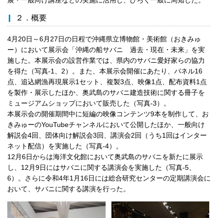
２．概要
4月20日～6月27日の日程で沖縄県立博物館・美術館（おきみゅ
ー）において展示会「沖縄の船サバニ 過去・現在・未来」を実
施した。本展示会の設営作業では、県内のサバニ愛好家らの協力
を得た（写真-1、2）。また、本展示会開催にあたり、パネル16
点、追込網漁再現展示1セット、複製3点、映像1点、配布資料1点
を製作・展示したほか、奥武島のサバニ建造技術に関する冊子を
ミュージアムショップにおいて販売した（写真-3）。
本展示会の開催期間中に短編の映像コンテンツ9本を制作して、お
きみゅーのYouTubeチャンネルにおいて公開したほか、一般向け
解説会4回、団体向け解説会3回、講演会2回（うち1回はインター
ネット配信）を実施した（写真-4）。
12月6日からは海洋文化館において奥武島のサバニを新たに展示
し、12月9日にはサバニに関する講演会を実施した（写真-5、
6）。さらに令和4年1月16日には総合研究センターの定期講演会に
おいて、サバニに関する講演を行った。