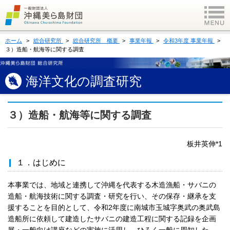
ホーム
総合研究所
総合研究所 概要
事業年報
令和3年度 事業年報
３）造船・航海等に関する調査
海洋文化の調査研究
３）造船・航海等に関する調査
板井英伸*1
１．はじめに
本事業では、地域と連携して沖縄を代表する木造漁船・サバニの
造船・航海技術に関する調査・研究を行い、その保存・継承を支
援することを目的として、令和2年度に南城市玉城字奥武の奥武島
造船所に依頼して建造したサバニの建造工程に関する記録を企画
展・一般向け講座などの実施に活用し、ひろく一般に周知した。