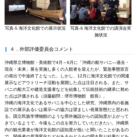
写真-5 海洋文化館での展示状況
写真-6 海洋文化館での講演会実
施状況
４．外部評価委員会コメント
沖縄県立博物館・美術館で4月～6月に「沖縄の船サバニ―過去・
現在・未来」展を実施し多くの入館者を迎えたが、緊急事態宣言
の発出で中途終了となった。しかし、12月に海洋文化館での関連
展示などアウトリーチ活動を展開した点は注目される。また、サ
バニの船大工や建造支援者などを結集して伝統技術の継承に努め
た点は評価される（須藤顧問：堺市博物館 館長）。
沖縄の海洋文化であるサバニを中心とした研究、沖縄県内の各施
設での展示あるいは展示への協力は望ましい発展形態だと思われ
る。国立民族学博物館のような県外施設からの認知度が上がって
きているようで、今後もこの点を努力していただきたい。沖縄県
内の観光業者が海洋文化館の認知度が低いと聞いたことがあるの
で、関係者の意識変化などがあるかどうかの聞き取り結果などを