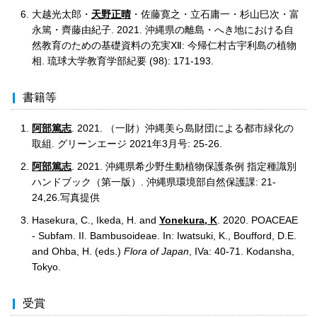
大越光太郎・
天野正晴
・佐藤寛之・立石庸一・杉山巳次・富
永篤・齊藤由紀子. 2021. 沖縄県の離島・へき地における自
然教育のための基礎資料の充実Ⅻ: 今帰仁村古宇利島の植物
相. 琉球大学教育学部紀要 (98): 171-193.
書籍等
阿部篤志
. 2021. （一財）沖縄美ら島財団による都市緑化の
取組. グリーンエージ 2021年3月号: 25-26.
阿部篤志
. 2021. 沖縄県希少野生動植物保護条例 指定種識別
ハンドブック（第一版）. 沖縄県環境部自然保護課: 21-
24,26.写真提供
Hasekura, C., Ikeda, H. and
Yonekura, K
. 2020. POACEAE
- Subfam. II. Bambusoideae. In: Iwatsuki, K., Boufford, D.E.
and Ohba, H. (eds.)
Flora of Japan
, IVa: 40-71. Kodansha,
Tokyo.
受賞