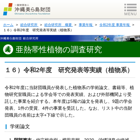
ホーム
総合研究所
総合研究所 概要
事業年報
令和2年度 事業年報
１６）令和2年度 研究発表等実績（植物系）
亜熱帯性植物の調査研究
１６）令和2年度 研究発表等実績（植物系）
令和2年度に当財団職員が発表した植物系の学術論文、書籍等、植
物研究室職員による学会等での発表実績、および外部機関より受
託した事業を紹介する。本年度は5報の論文を発表し、9題の学会
発表、1件の受賞、4件の事業を受託した。なお、リスト中の当財
団職員の名前は太字+下線で示した。
学術論文
阿部篤志
・仲宗根忠樹・横田昌嗣．2020．沖縄諸島の絶滅