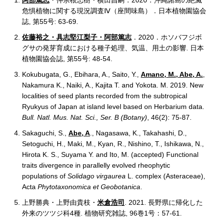
危惧植物に関する現況調査Ⅳ（座間味島）．日本植物園協会
誌, 第55号: 63-69.
佐藤裕之・具志堅江梨子・阿部篤志
．2020．ホソバフジボ
グサの発芽育成における種子処理、気温、用土の影響. 日本
植物園協会誌, 第55号: 48-54.
Kokubugata, G., Ebihara, A., Saito, Y.,
Amano, M., Abe, A.
,
Nakamura K., Naiki, A., Kajita T. and Yokota. M. 2019. New
localities of seed plants recorded from the subtropical
Ryukyus of Japan at island level based on Herbarium data.
Bull. Natl. Mus. Nat. Sci., Ser. B (Botany)
, 46(2): 75-87.
Sakaguchi, S.,
Abe, A
., Nagasawa, K., Takahashi, D.,
Setoguchi, H., Maki, M., Kyan, R., Nishino, T., Ishikawa, N.,
Hirota K. S., Suyama Y. and Ito, M. (accepted) Functional
traits divergence in parallelly evolved rheophytic
populations of
Solidago virgaurea
L. complex (Asteraceae),
Acta
Phytotaxonomica et Geobotanica
.
上野勝典・上野由貴枝・
米倉浩司
. 2021. 長野県に帰化した
外来のツツジ科4種. 植物研究雑誌, 96巻1号：57-61.