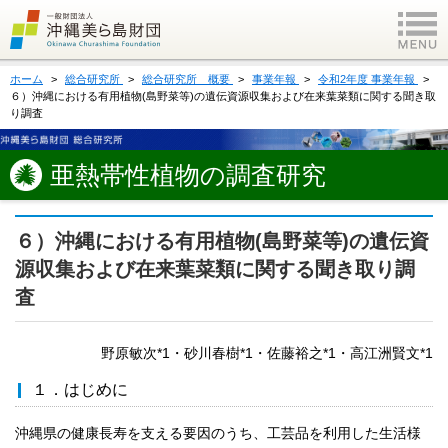
ホーム
総合研究所
総合研究所 概要
事業年報
令和2年度 事業年報
６）沖縄における有用植物(島野菜等)の遺伝資源収集および在来葉菜類に関する聞き取
り調査
亜熱帯性植物の調査研究
６）沖縄における有用植物(島野菜等)の遺伝資
源収集および在来葉菜類に関する聞き取り調
査
野原敏次*1・砂川春樹*1・佐藤裕之*1・高江洲賢文*1
１．はじめに
沖縄県の健康長寿を支える要因のうち、工芸品を利用した生活様