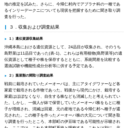
地の推定を試みた。さらに、今帰仁村内でアブラナ科の一種であ
るインリーデークニについても現状を把握するために聞き取り調
査を行った。
３．収集および調査結果
１）遺伝資源収集結果
沖縄本島における遺伝資源として、24品目が収集され、そのうち
島野菜は11品目であった(表-1)。これらは有用植物(島野菜等)の遺
伝資源として種子や株を保存するとともに、系統間差を比較する
選抜試験や機能性成分分析等に供する予定である。
２）葉菜類の聞取り調査結果
戦前に栽培されていたメーオーパは、主にアタイグワァーなど各
家庭で栽培される作物であった。戦後から現代にかけ、栽培する
家庭はほぼなくなり、自生する株なども消滅したと考えられてい
た。しかし、一個人が鉢で保管していたメーオーパ株をもとに種
子が増殖され、消滅は回避、元の産地である今帰仁村へ種子が還
元された。この種子を作ったメーオーパ株の大元について聞き取
り調査を行ったところ、本部町の伊豆味である可能性が示唆され
た。ここでは、これを本部町系統と呼称する。これとは別に、北