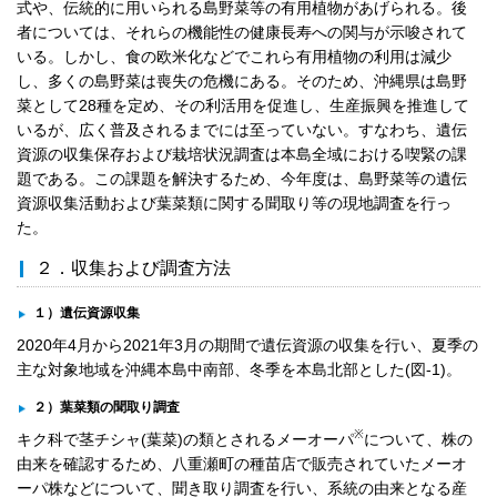
式や、伝統的に用いられる島野菜等の有用植物があげられる。後
者については、それらの機能性の健康長寿への関与が示唆されて
いる。しかし、食の欧米化などでこれら有用植物の利用は減少
し、多くの島野菜は喪失の危機にある。そのため、沖縄県は島野
菜として28種を定め、その利活用を促進し、生産振興を推進して
いるが、広く普及されるまでには至っていない。すなわち、遺伝
資源の収集保存および栽培状況調査は本島全域における喫緊の課
題である。この課題を解決するため、今年度は、島野菜等の遺伝
資源収集活動および葉菜類に関する聞取り等の現地調査を行っ
た。
２．収集および調査方法
１）遺伝資源収集
2020年4月から2021年3月の期間で遺伝資源の収集を行い、夏季の
主な対象地域を沖縄本島中南部、冬季を本島北部とした(図-1)。
２）葉菜類の聞取り調査
※
キク科で茎チシャ(葉菜)の類とされるメーオーパ
について、株の
由来を確認するため、八重瀬町の種苗店で販売されていたメーオ
ーパ株などについて、聞き取り調査を行い、系統の由来となる産