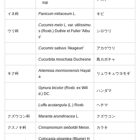
ssp
イネ科
Panicum miliaceum
L.
キビ
Cucumis melo
L. var. utilissimu
ウリ科
s (Roxb.) Duthie et Fuller 'Albu
シロウリ
s'
Cucumis
sativus 'Akageuri'
アカゲウリ
Cucurbita moschata
Duchesne
島カボチャ
Artemisia morrisonensis
Hayat
キク科
リュウキュウヨモギ
a
Gynura bicolor
(Roxb. ex Will
ハンダマ
d.) DC.
Luffa acutangula
(L.) Roxb.
ヘチマ
クズウコン科
Maranta arundinacea
L.
クズウコン
クスノキ科
Cinnamomum sieboldii
Meisn.
カラキ
Colocasia gigantea
(Blume) H