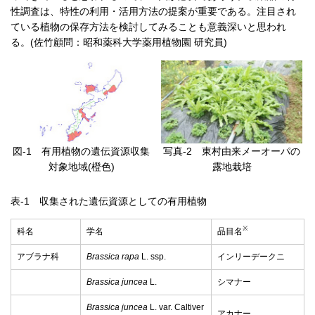
性調査は、特性の利用・活用方法の提案が重要である。注目され
ている植物の保存方法を検討してみることも意義深いと思われ
る。(佐竹顧問：昭和薬科大学薬用植物園 研究員)
図-1 有用植物の遺伝資源収集
写真-2 東村由来メーオーパの
対象地域(橙色)
露地栽培
表-1 収集された遺伝資源としての有用植物
※
科名
学名
品目名
アブラナ科
Brassica rapa
L. ssp.
インリーデークニ
Brassica juncea
L.
シマナー
Brassica juncea
L. var. Caltiver
アカナー