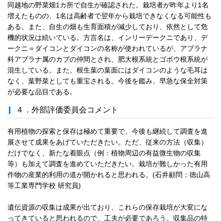
同越地の野菜畑1カ所で自生が確認された。栽培者が昨年より1名
増えたものの、1名は高齢者で翌年から栽培できなくなる可能性も
ある。また、自生の畑も生育面積が減少しており、依然として危
機的状況は続いている。方言名は、インリーデークニであり、デ
ークニ＝ダイコンとダイコンの名称が使われているが、アブラナ
科アブラナ属のカブの仲間とされ、肥大根系統とゴボウ根系統が
混生している。また、根生葉の葉面にはダイコンのような毛耳は
なく、葉野菜としても重宝される。今後を鑑み、早急な保全対策
が必要な品目である。
４．外部評価委員会コメント
有用植物の探索と保存は極めて重要で、今後も継続して調査を進
展させて成果をあげていただきたい。ただ、従来の方法（収集）
だけでなく、新たな着眼点（例：植物周辺の有益微生物の収集
等）も加えて調査を進めていただきたい。栽培が難しかった有用
作物の産業的利用の道が開かれると思われる。(石井顧問：徳山高
等工業専門学校 研究員)
遺伝資源の収集は成果が出ており、これらの保存栽培が大変にな
ってきていると思われるので、工夫が必要であろう。収集品の特