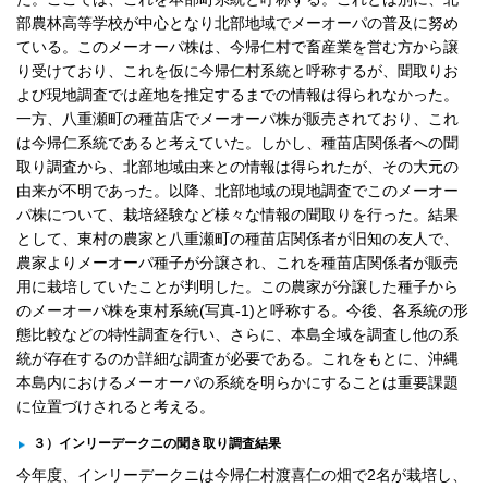
部農林高等学校が中心となり北部地域でメーオーパの普及に努め
ている。このメーオーパ株は、今帰仁村で畜産業を営む方から譲
り受けており、これを仮に今帰仁村系統と呼称するが、聞取りお
よび現地調査では産地を推定するまでの情報は得られなかった。
一方、八重瀬町の種苗店でメーオーパ株が販売されており、これ
は今帰仁系統であると考えていた。しかし、種苗店関係者への聞
取り調査から、北部地域由来との情報は得られたが、その大元の
由来が不明であった。以降、北部地域の現地調査でこのメーオー
パ株について、栽培経験など様々な情報の聞取りを行った。結果
として、東村の農家と八重瀬町の種苗店関係者が旧知の友人で、
農家よりメーオーパ種子が分譲され、これを種苗店関係者が販売
用に栽培していたことが判明した。この農家が分譲した種子から
のメーオーパ株を東村系統(写真-1)と呼称する。今後、各系統の形
態比較などの特性調査を行い、さらに、本島全域を調査し他の系
統が存在するのか詳細な調査が必要である。これをもとに、沖縄
本島内におけるメーオーパの系統を明らかにすることは重要課題
に位置づけされると考える。
３）インリーデークニの聞き取り調査結果
今年度、インリーデークニは今帰仁村渡喜仁の畑で2名が栽培し、