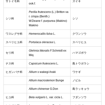
サトイモ科
ズイキ
ook.f.
Perilla frutescens
(L.) Britton va
r. crispa (Benth.)
シソ科
シソ
W.Deane f. purpurea (Makino)
Makino
ワスレグサ科
Hemerocallis fulva
L.
クワンソウ
スベリヒユ科
Portulaca oleracea
L.
スベリヒユ
Glehnia littoralis
F.Schmidt ex
セリ科
ハマゴボウ
Miq.
ナス科
Capsicum frutescens
L.
島トウガラシ
ヒガンバナ科
Allium
x wakegi Araki
ワケギ
Allium macrostemon
Bunge
ノビル
Allium chinense
G.Don
島ラッキョウ
ヒユ科
Beta vulgaris
L. var. cicla L.
フダンソウ