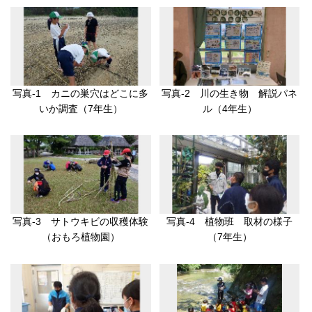
写真-1 カニの巣穴はどこに多
写真-2 川の生き物 解説パネ
いか調査（7年生）
ル（4年生）
写真-3 サトウキビの収穫体験
写真-4 植物班 取材の様子
（おもろ植物園）
（7年生）