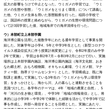
拡大の影響をうけて中止となった。ウミガメの学習では、「ウミ
ガメの生態や形態」「ウミガメをとりまく環境」について講義し
た他、ウミガメ生体を用いた形態観察を行った。稲田小学校で
は、国語科の授業と絡めながら、ウミガメの生態や環境問題につ
いて計3回学習した後、地域海岸での海岸清掃を行った。
ウ）本部町立上本部学園
海洋博公園を活用した複数学年にわたる通年学習として事業を開
始した。対象学年は小学4、5年と中学3年生とした（新型コロナウ
イルス感染症拡大に伴う授業計画変更により、令和2年度のみ中学
2年で実施）。学習は令和2年7月～令和3年2月にかけて行い、実施
場所は上本部学園内施設、海洋博公園内施設（海洋文化館、おき
なわ郷土村、おもろ植物園、オキちゃん劇場、ウミガメ館、マナ
ティー館、熱帯ドリームセンター）とした。学習構成は、既に海
獣課と連携して実施している3年生の「ウミガメから学ぶ環境学
習」をきっかけとし、海から川、人の暮らしと連動させることを
意識づけした。各学年のテーマは、4年「地域の農業と自然」、5
年「河川の生き物と環境」、中学3年「地域の情報発信」とし、将
来的には小学3年～中学2年で体験した経験を活かして中学3年で記
事を作成し、外部へ発信することを目標とした。実施にあたり、