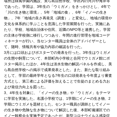
場所は緑風学園内施設、美ら島自然学校、学区内の河川や海岸等
であった。学習は、3年生の「ウミガメ」をきっかけとし、4年で
「川の生き物と環境」、5年「地域の食」、6年「イノーの生き
物」、7年「地域の良さ再発見（調査）」と変化し、地域の環境や
文化を体系的に学ぶことを意識した学習展開を行った。実施にあ
たり、学校、地域自治体や住民、近隣のNPO等と連携した。学習
の主体が学校側に移行しつつあり、年間の進行管理を地域コーデ
ィネーターが行い、当センター職員は全体のアドバイザーとし
て、随時、情報共有や協力内容の確認を行った。
3月には口頭およびポスターでの発表を行った。3年生はウミガメ
の生態や飼育について、本部町内小学校と合同でウミガメ館にポ
スター掲示したほか、4年生は淡水生物の解説パネルを作成し、美
ら島自然学校への掲示で成果発表とした。また、新たな取り組み
として、学習の最終学年となる7年生の口頭発表を今年度より審査
方式とし、第三者による評価を加えることで生徒のまとめる力お
よび発信力向上を図った。
3、4年生を対象に、「イノーの生き物」や「ウミガメ」をテーマ
に学習を実施した。名護小学校では、1学期にイノーの生き物、2
学期にウミガメを題材とした。センター職員が講師としてイノー
の生き物や危険な生き物について解説した後、本部町備瀬区での
イノー観察会を実施予定であったが、新型コロナウイルス感染症