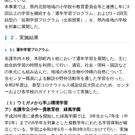
本事業では、県内北部地域の小学校や教育委員会等と連携し年に3
回以上の学習を継続する「通年学習プログラム」および1～2回完
結型の「短期学習プログラム（出前授業）」を、県内各地の学校
を対象に展開した。
２．実施結果
１）通年学習プログラム
名護市内４校、本部町内１校において通年学習を展開した。主に
総合的学習の時間を利用して行い、適宜、社会・理科・国語など
の単元にも組み込んだ。地域の水生生物や沖縄の自然について、
当センター職員による解説や野外活動等を通した学習を行った。
令和2年度は、新型コロナウイルス感染症拡大防止のため、センタ
ーおよび各学校のガイドラインに沿って実施した。
（１）ウミガメから学ぶ環境学習
ア）名護市立小中一貫教育校 緑風学園
平成26年度に連携を開始した緑風学園では、3年生から7年生（中
学1年）までの5学年を対象とした複数学年にわたる学習体制が確
立している。学習は令和2年5月～令和3年3月にかけて行い、実施