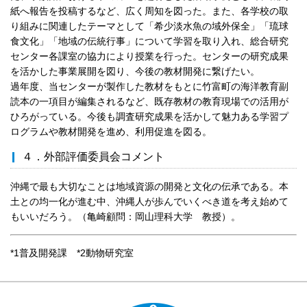
紙へ報告を投稿するなど、広く周知を図った。また、各学校の取
り組みに関連したテーマとして「希少淡水魚の域外保全」「琉球
食文化」「地域の伝統行事」について学習を取り入れ、総合研究
センター各課室の協力により授業を行った。センターの研究成果
を活かした事業展開を図り、今後の教材開発に繋げたい。
過年度、当センターが製作した教材をもとに竹富町の海洋教育副
読本の一項目が編集されるなど、既存教材の教育現場での活用が
ひろがっている。今後も調査研究成果を活かして魅力ある学習プ
ログラムや教材開発を進め、利用促進を図る。
４．外部評価委員会コメント
沖縄で最も大切なことは地域資源の開発と文化の伝承である。本
土との均一化が進む中、沖縄人が歩んでいくべき道を考え始めて
もいいだろう。（亀崎顧問：岡山理科大学 教授）。
*1普及開発課 *2動物研究室