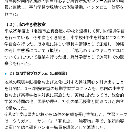
海洋博公園内各施設の担当課および総合研究センター各課室の職
員と連携し、事前学習や現地での体験活動、インタビュー対応を
行った。
（２）川の生き物教室
平成25年度より名護市立真喜屋小学校と連携して河川の環境学習
を行っている。今年度も引き続き、小学校4年生を対象に年2回の
学習会を行った。淡水魚に詳しい職員を講師として派遣し「沖縄
の河川生態系について（概説）」、「地元のリュウキュウアユに
ついて」について授業を行った後、野外学習として源河川での観
察会を行った。
２）短期学習プログラム（出前授業）
地域の環境や動植物および文化に対する興味関心を引き出すこと
を目的に、1～2回完結型の短期学習プログラムを、県内の小中学
校および高等学校を対象に実施した。実施にあたっては、総合的
学習の時間の他、国語や理科、社会の単元授業と関連づけた内容
で構成した。
令和2年度は県内17校から19件の依頼を受け実施した。学習テーマ
は「ウミガメ」「サンゴ」「有孔虫」「漂着物」等で、依頼内容
に応じて総合研究センター職員を講師として派遣した。