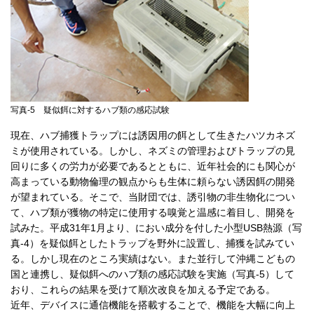
写真-5 疑似餌に対するハブ類の感応試験
現在、ハブ捕獲トラップには誘因用の餌として生きたハツカネズ
ミが使用されている。しかし、ネズミの管理およびトラップの見
回りに多くの労力が必要であるとともに、近年社会的にも関心が
高まっている動物倫理の観点からも生体に頼らない誘因餌の開発
が望まれている。そこで、当財団では、誘引物の非生物化につい
て、ハブ類が獲物の特定に使用する嗅覚と温感に着目し、開発を
試みた。平成31年1月より、におい成分を付した小型USB熱源（写
真-4）を疑似餌としたトラップを野外に設置し、捕獲を試みてい
る。しかし現在のところ実績はない。また並行して沖縄こどもの
国と連携し、疑似餌へのハブ類の感応試験を実施（写真-5）して
おり、これらの結果を受けて順次改良を加える予定である。
近年、デバイスに通信機能を搭載することで、機能を大幅に向上