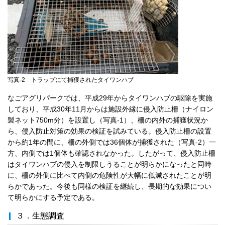
写真-2 トラップにて捕獲されたタイワンハブ
なごアグリパークでは、平成29年からタイワンハブの駆除を実施
しており、平成30年11月からは施設外縁に侵入防止柵（ナイロン
製ネット750m分）を設置し（写真-1）、柵の内外の捕獲状況か
ら、侵入防止対策の効果の検証を試みている。侵入防止柵の設置
から約1年の間に、柵の外側では36個体が捕獲された（写真-2）一
方、内側では1個体も確認されなかった。したがって、侵入防止柵
はタイワンハブの侵入を制限しうることが明らかになったと同時
に、柵の外側に比べて内側の危険性が大幅に低減されたことが明
らかであった。今後も同様の検証を継続し、長期的な効果につい
て明らかにする予定である。
３．生態調査