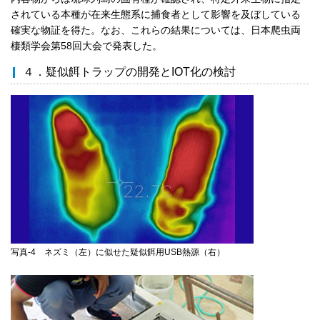
されている本種が在来生態系に捕食者として影響を及ぼしている
確実な物証を得た。なお、これらの結果については、日本爬虫両
棲類学会第58回大会で発表した。
４．疑似餌トラップの開発とIOT化の検討
写真-4 ネズミ（左）に似せた疑似餌用USB熱源（右）