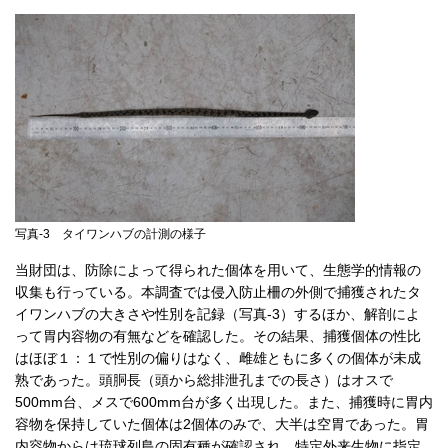
写真-3 タイワンハブの計測の様子
当財団は、防除によって得られた個体を用いて、生態学的情報の
収集も行っている。本調査では侵入防止柵の外側で捕獲されたタ
イワンハブの大きさや性別を記録（写真-3）するほか、解剖によ
って胃内容物の有無などを確認した。その結果、捕獲個体の性比
はほぼ１：１で性別の偏りはなく、雌雄ともに多くの個体が未成
熟であった。頭胴長（頭から総排泄孔までの長さ）はオスで
500mm台、メスで600mm台が多く出現した。また、捕獲時に胃内
容物を保持していた個体は2個体のみで、大半は空胃であった。胃
内容物からは琉球列島の固有種が確認され、特定外来生物に指定