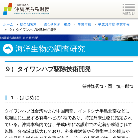
ホーム
総合研究所
総合研究所 概要
事業年報
平成31年度 事業年報
９）タイワンハブ駆除技術開発
海洋生物の調査研究
９）タイワンハブ駆除技術開発
笹井隆秀*1・岡 慎一郎*1
１．はじめに
タイワンハブは台湾および中国南部、インドシナ半島北部などに
広範囲に生息する有毒ヘビの1種であり、特定外来生物に指定され
ている。沖縄本島内では、平成5年に名護市での定着が確認されて
以降、分布域は拡大しており、外来種対策や公衆衛生上の観点か
ら生息数を減少させる必要がある。そこで本事業では、名護市の