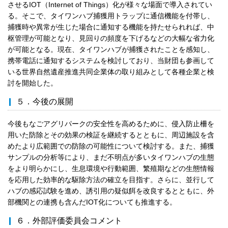
させるIOT（Internet of Things）化が様々な場面で導入されてい
る。そこで、タイワンハブ捕獲用トラップに通信機能を付帯し、
捕獲時や異常が生じた場合に通知する機能を持たせられれば、中
枢管理が可能となり、見回りの頻度を下げるなどの大幅な省力化
が可能となる。現在、タイワンハブが捕獲されたことを感知し、
携帯電話に通知するシステムを検討しており、当財団も参画して
いる世界自然遺産推進共同企業体の取り組みとして各種企業と検
討を開始した。
５．今後の展開
今後もなごアグリパークの安全性を高めるために、侵入防止柵を
用いた防除とその効果の検証を継続するとともに、周辺施設を含
めたより広範囲での防除の可能性について検討する。また、捕獲
サンプルの分析等により、まだ不明点が多いタイワンハブの生態
をより明らかにし、生息環境や行動範囲、繁殖期などの生態情報
を応用した効率的な駆除方法の確立を目指す。さらに、並行して
ハブの感応試験を進め、誘引用の疑似餌を改良するとともに、外
部機関との連携も含んだIOT化についても推進する。
６．外部評価委員会コメント