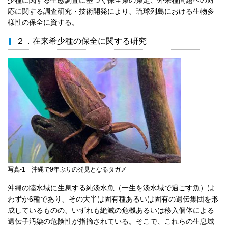
応に関する調査研究・技術開発により、琉球列島における生物多
様性の保全に資する。
２．在来希少種の保全に関する研究
写真-1 沖縄で9年ぶりの発見となるタガメ
沖縄の陸水域に生息する純淡水魚（一生を淡水域で過ごす魚）は
わずか6種であり、その大半は固有種あるいは固有の遺伝集団を形
成しているものの、いずれも絶滅の危機あるいは移入個体による
遺伝子汚染の危険性が指摘されている。そこで、これらの生息域