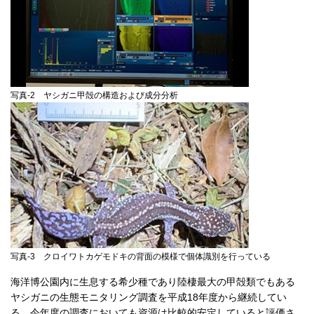
写真-2 ヤシガニ甲殻の構造および成分分析
写真-3 クロイワトカゲモドキの背面の模様で個体識別を行っている
海洋博公園内に生息する希少種であり陸棲最大の甲殻類でもある
ヤシガニの生態モニタリング調査を平成18年度から継続してい
る。今年度の調査においても資源は比較的安定していると評価さ