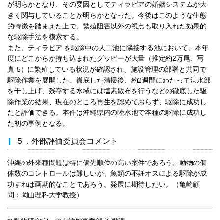
が明らかとなり、その要因としてティラピアの婚姻システムが大
きく関与していることが明らかとなった。今後はこのような生態
的特徴を踏まえた上で、繁殖阻害以外の視点も取り入れた効果的
な駆除手法を模索する。
また、ティラピア を駆除中の人工池に隣接する池において、本年
度にどこからか持ち込まれたグッピーが大量（推定約2万尾、写
真-5）に繁殖している状況が確認され、施設管理の部署と共同で
駆除作業を展開した。徹底した清掃後、約2週間にわたって湛水部
を干し上げ、残存する水域には塩素散布を行うなどの徹底した駆
除作業の結果、現在のところ再生を認めておらず、駆除に成功し
たと評価できる。本件は沖縄県内の陸水池で本種の駆除に成功し
た初の事例となる。
５．外部評価委員会コメント
沖縄の外来種問題は特に優先順位の高い案件であろう。動物の個
体数のコントロールは難しいが、魚類の不妊オスによる駆除が成
功すれば画期的なことであろう。発展に期待したい。（亀崎顧
問：岡山理科大学教授）