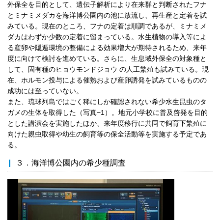
外保全を目的として、遺伝子解析により在来群と判断されたフナ
とミナミメダカを海洋博公園内の池に放流し、再生産と定着を試
みている。現在のところ、フナの定着は順調であるが、ミナミメ
ダカはわずか少数の定着に留まっている。水生植物の導入等によ
る産卵や隠遁環境の整備による効果増大が期待されるため、来年
度に向けて検討を進めている。さらに、生息域外保全の対象種と
して、固有種のヒョウモンドジョウ の人工繁殖も試みている。現
在、ホルモン投与による催熟および産卵誘発を試みているものの
成功には至っていない。
また、琉球列島ではごく稀にしか確認されない希少水生昆虫のタ
ガメの生体を取得した（写真−1）。地元小学校に普及啓発を目的
とした講演会を実施したほか、来年度移行に共同で飼育下繁殖に
向けた親虫取得や幼生の飼育等の保全活動等を実施する予定であ
る。
３．海洋博公園内の希少種調査