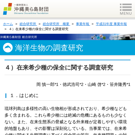
ホーム
総合研究所
総合研究所 概要
事業年報
平成31年度 事業年報
４）在来希少種の保全に関する調査研究
海洋生物の調査研究
４）在来希少種の保全に関する調査研究
岡 慎一郎*1・徳武浩司*2・山崎 啓*2・笹井隆秀*1
１．はじめに
琉球列島は多様性の高い生物相が形成されており、希少種なども
多く含まれる。これら希少種には絶滅の危機にあるものも少なく
ない。また、在来生態系の脅威となる外来種が定着しやすい環境
的地盤もあり、その影響は深刻化している。当事業では、在来希
少種に関する生態調査に基づく保全策の策定、外来種問題への対