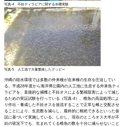
写真-4 不妊ティラピアに関する水槽実験
写真-5 人工池で大量繁殖したグッピー
沖縄の陸水環境では多数の外来種が在来種の生存を圧迫してい
る。平成28年度から海洋博公園内の人工池に生息する外来魚ティ
ラピアを、直接的な捕獲と不妊オスによる繁殖阻害によって減じ
るための実証試験を行っている（写真-4）。稚魚の高温処理によ
り作出・養成した不妊オスを放流することで正常な雌と交配させ
ることにより、生息数を減らし、最終的に根絶できるといった仮
説に基づいて実施している。しかし、現在のところオス大半が不
妊の状況下でも、生まれてくる稚魚の数を十分に減らせないこと