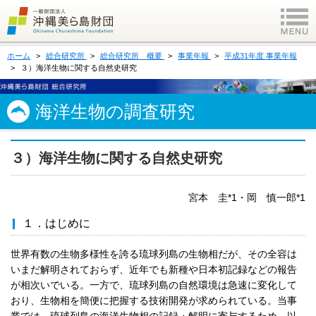
ホーム
総合研究所
総合研究所 概要
事業年報
平成31年度 事業年報
３）海洋生物に関する自然史研究
海洋生物の調査研究
３）海洋生物に関する自然史研究
宮本 圭*1・岡 慎一郎*1
１．はじめに
世界有数の生物多様性を誇る琉球列島の生物相だが、その全容は
いまだ解明されておらず、近年でも新種や日本初記録などの報告
が相次いでいる。一方で、琉球列島の自然環境は急速に変化して
おり、生物相を簡便に把握する技術開発が求められている。当事
業では、琉球列島の海洋生物相の記録・解明に寄与するため、以