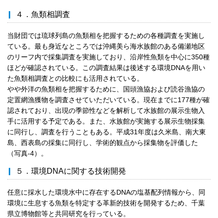
４．魚類相調査
当財団では琉球列島の魚類相を把握するための各種調査を実施し
ている。最も身近なところでは沖縄美ら海水族館のある備瀬地区
のリーフ内で採集調査を実施しており、沿岸性魚類を中心に350種
ほどが確認されている。この調査結果は後述する環境DNAを用い
た魚類相調査との比較にも活用されている。
やや外洋の魚類相を把握するために、国頭漁協および読谷漁協の
定置網漁獲物を調査させていただいている。現在までに177種が確
認されており、出現の季節性などを解析して水族館の展示生物入
手に活用する予定である。また、水族館が実施する展示生物採集
に同行し、調査を行うこともある。平成31年度は久米島、南大東
島、西表島の採集に同行し、学術的観点から採集物を評価した
（写真-4）。
５．環境DNAに関する技術開発
任意に採水した環境水中に存在するDNAの塩基配列情報から、同
環境に生息する魚類を特定する革新的技術を開発するため、千葉
県立博物館等と共同研究を行っている。