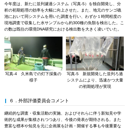
今年度は、新たに並列濾過システム（写真-5）を独自開発し、分
析の初期処理の効率を大幅に向上させた。また、地元のサンゴ礁
池において同システムを用いた調査を行い、わずか１時間程度の
現地調査で収集した水サンプルから約300種の魚類を検出した。こ
の数は既往の環境DNA研究における検出数を大きく凌いでいた。
写真-4 久米島での灯下採集の
写真-5 新規開発した並列ろ過
様子
システムにより、迅速かつ大量
の初期処理が実現
６．外部評価委員会コメント
継続的な調査・収集活動の実施、およびそれらに伴う新知見や学
術的な成果が集積されつつあり、今後の発表が期待される。また
豊富な標本や知見を元に企画展を計画・開催する事も今後重要な