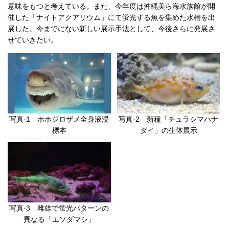
意味をもつと考えている。また、今年度は沖縄美ら海水族館が開
催した「ナイトアクアリウム」にて蛍光する魚を集めた水槽を出
展した。今までにない新しい展示手法として、今後さらに発展さ
せていきたい。
写真-1 ホホジロザメ全身液浸
写真-2 新種「チュラシマハナ
標本
ダイ」の生体展示
写真-3 雌雄で蛍光パターンの
異なる「エソダマシ」