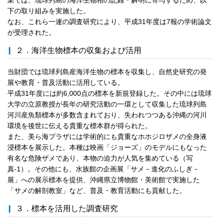
下の取り組みを実施した。
なお、これら一連の調査研究により、平成31年度は7報の学術論文
が受理された。
２．海洋生物標本の収集および活用
当財団では琉球列島産海洋生物の標本を収集し、自然史研究の発
展や教育・普及活動に活用している。
平成31年度には約6,000点の標本を新規登録した。その中には琉球
大学の立原教授が長年の研究活動の一環として収集した琉球列島
河川産魚類標本が多数含まれており、失われつつある沖縄の河川
環境を後世に伝える貴重な標本群が得られた。
また、美ら海プラザには学術的にも貴重なホホジロザメの全身液
浸標本を展示した。本種は映画「ジョーズ」のモデルにもなった
有名な危険ザメであり、本物の迫力が人気を集めている（写
真-1）。その他にも、水族館の企画展「サメ－進化のふしぎ－
展」への展示標本を提供、沖縄県立博物館・美術館で実施した
「サメの解剖教室」など、普及・教育活動にも貢献した。
３．標本を活用した調査研究