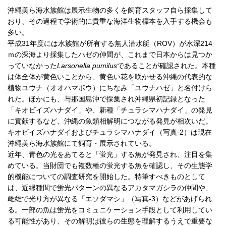
沖縄美ら海水族館は展示生物の多くを飼育スタッフ自ら採集して
おり、その過程で学術的に貴重な海洋生物標本を入手する機会も
多い。
平成31年度には水族館が所有する無人潜水艇（ROV）が水深214
ｍの深海より採集したハゼの仲間が、これまで日本からは見つか
っていなかった
Larsonella pumilus
であることが確認された。本種
は体全体が黄色いことから、黄色い花を咲かせる沖縄の代表的な
植物ユウナ（オオハマボウ）にちなみ「ユウナハゼ」と名付けら
れた。ほかにも、与那国島沖で採集され沖縄県初記録となった
「キオビイズハナダイ」や、新種「チュラシマハナダイ」の発見
に貢献するなど、沖縄の魚類相解明につながる発見が相次いだ。
キオビイズハナダイおよびチュラシマハナダイ（写真-2）は現在
沖縄美ら海水族館にて飼育・展示されている。
近年、青色の光をあてると「蛍光」する魚が発見され、注目を集
めている。当財団でも複数種の蛍光する魚を確認し、その生態学
的機能についての調査研究を開始した。特筆すべきものとして
は、近縁種間で蛍光パターンの異なるアカタマガシラの仲間や、
雌雄で光り方が異なる「エソダマシ」（写真-3）などがあげられ
る。一部の魚は蛍光をコミュニケーション手段として利用してい
る可能性があり、その解明は彼らの生態を理解するうえで重要な