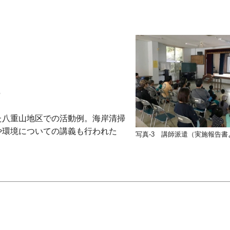
5
た八重山地区での活動例。海岸清掃
や環境についての講義も行われた
写真-3 講師派遣（実施報告書