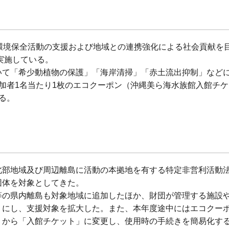
環境保全活動の支援および地域との連携強化による社会貢献を
実施している。
いて「希少動植物の保護」「海岸清掃」「赤土流出抑制」など
加者1名当たり1枚のエコクーポン（沖縄美ら海水族館入館チ
る。
北部地域及び周辺離島に活動の本拠地を有する特定非営利活動
団体を対象としてきた。
等の県内離島も対象地域に追加したほか、財団が管理する施設
うにし、支援対象を拡大した。また、本年度途中にはエコクー
」から「入館チケット」に変更し、使用時の手続きを簡易化す