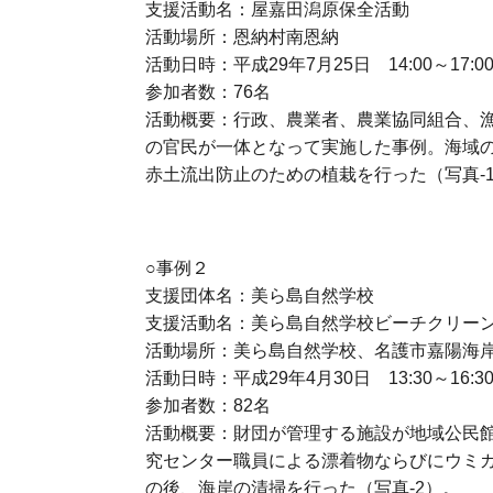
支援活動名：屋嘉田潟原保全活動
活動場所：恩納村南恩納
活動日時：平成29年7月25日 14:00～17:0
参加者数：76名
活動概要：行政、農業者、農業協同組合、漁
の官民が一体となって実施した事例。海域
赤土流出防止のための植栽を行った（写真-
○事例２
支援団体名：美ら島自然学校
支援活動名：美ら島自然学校ビーチクリーン
活動場所：美ら島自然学校、名護市嘉陽海
活動日時：平成29年4月30日 13:30～16:3
参加者数：82名
活動概要：財団が管理する施設が地域公民
究センター職員による漂着物ならびにウミ
の後、海岸の清掃を行った（写真-2）。