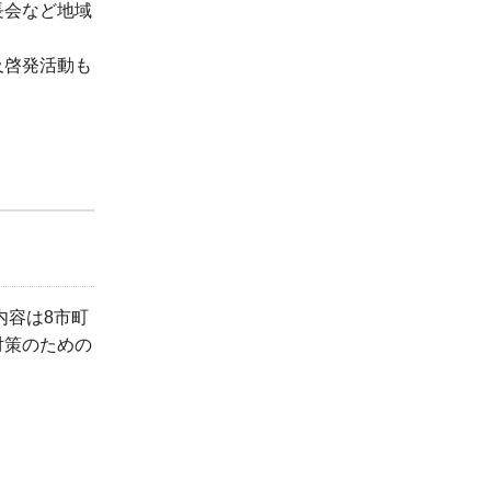
長会など地域
及啓発活動も
内容は8市町
対策のための