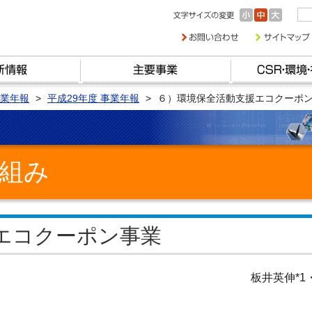
業年報
平成29年度 事業年報
６）環境保全活動支援エコクーポ
組み
エコクーポン事業
板井英伸*1