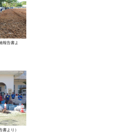
施報告書よ
告書より）