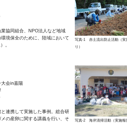
0
業協同組合、NPO法人など地域
の環境保全のために、陸域において
写真-1 赤土流出防止活動（実
1）。
り）
大会in嘉陽
岸
0
館と連携して実施した事例。総合研
ガメの産卵に関する講義を行い、そ
写真-2 海岸清掃活動（実施報