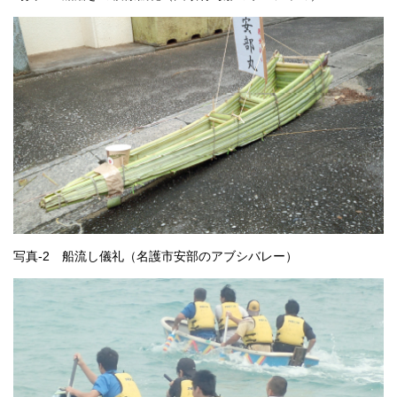
写真-2 船流し儀礼（名護市安部のアブシバレー）