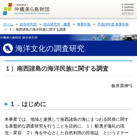
ホーム
総合研究所
総合研究所 概要
事業年報
平成29年度 事業年報
１）南西諸島の海洋民族に関する調査
海洋文化の調査研究
１）南西諸島の海洋民族に関する調査
板井英伸*1
１．はじめに
本事業では、地域と連携して南西諸島の海にまつわる民俗に関す
る基盤的な調査研究を行うことを目的に、１）船漕ぎ儀礼の現
況・変容、２）海を中心とした自然利用の民俗誌 という２テー