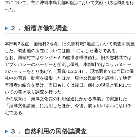
マについて、主に沖縄本島北部6地点において文献・現地調査を行
った。
２． 船漕ぎ儀礼調査
本部町2地点、国頭村2地点、旧久志村域2地点において調査を実施
した。調査地の所在については図-１に示した通りである。
なお、国頭村ではウンジャミの船漕ぎ模倣儀礼、旧久志村域では
アブシバレーのハーリーと船流し儀礼、本部町ではユッカヌヒー
のハーリーをとりあげた（写真-1,2,3,4）。現地調査では当日に儀
礼中の写真・動画を撮影したほか、現地公民館等と調整して地元
有識者の紹介を受け、当日もしくは後日、儀礼の現況と変化につ
いての聞き取り調査を行った。
その成果は「海洋文化館の利用促進にかかる事業」で実施した
「海洋文化講座」に活用したほか、今後、展示用パネルに活用予
定である。
３． 自然利用の民俗誌調査