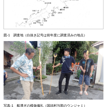
図-1 調査地（白抜き記号は前年度に調査済みの地点）
写真-1 船漕ぎの模倣儀礼（国頭村与那のウンジャミ）