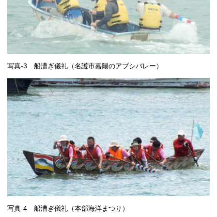
写真-3 船漕ぎ儀礼（名護市嘉陽のアブシバレー）
写真-4 船漕ぎ儀礼（本部海洋まつり）