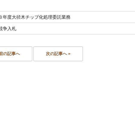
３年度大径木チップ化処理委託業務
競争入札
 前の記事へ
次の記事へ »