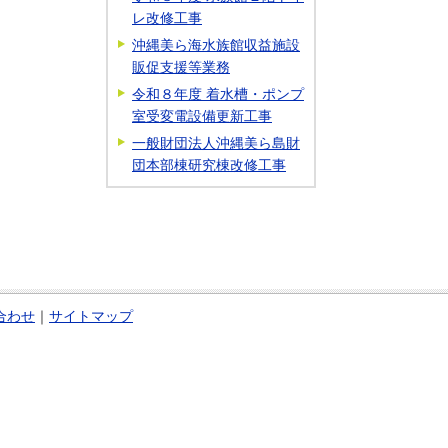
レ改修工事
沖縄美ら海水族館収益施設
販促支援等業務
令和８年度 着水槽・ポンプ
室受変電設備更新工事
一般財団法人沖縄美ら島財
団本部棟研究棟改修工事
合わせ
｜
サイトマップ