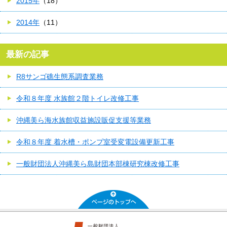
2015年
（18）
2014年
（11）
最新の記事
R8サンゴ礁生態系調査業務
令和８年度 水族館２階トイレ改修工事
沖縄美ら海水族館収益施設販促支援等業務
令和８年度 着水槽・ポンプ室受変電設備更新工事
一般財団法人沖縄美ら島財団本部棟研究棟改修工事