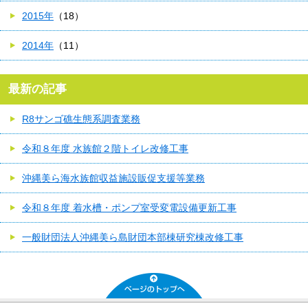
2015年
（18）
2014年
（11）
最新の記事
R8サンゴ礁生態系調査業務
令和８年度 水族館２階トイレ改修工事
沖縄美ら海水族館収益施設販促支援等業務
令和８年度 着水槽・ポンプ室受変電設備更新工事
一般財団法人沖縄美ら島財団本部棟研究棟改修工事