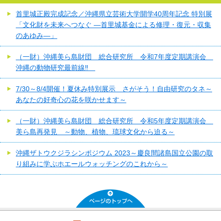
首里城正殿完成記念／沖縄県立芸術大学開学40周年記念 特別展
「文化財を未来へつなぐ ―首里城基金による修理・復元・収集
のあゆみ―」
（一財）沖縄美ら島財団 総合研究所 令和7年度定期講演会
沖縄の動物研究最前線‼
7/30～8/4開催！夏休み特別展示 さがそう！自由研究のタネ～
あなたの好奇心の花を咲かせます～
（一財）沖縄美ら島財団 総合研究所 令和5年度定期講演会
美ら島再発見 ～動物、植物、琉球文化から迫る～
沖縄ザトウクジラシンポジウム 2023～慶良間諸島国立公園の取
り組みに学ぶホエールウォッチングのこれから～