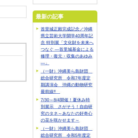
最新の記事
首里城正殿完成記念／沖縄
県立芸術大学開学40周年記
念 特別展「文化財を未来へ
つなぐ ―首里城基金による
修理・復元・収集のあゆみ
―」
（一財）沖縄美ら島財団
総合研究所 令和7年度定
期講演会 沖縄の動物研究
最前線‼
7/30～8/4開催！夏休み特
別展示 さがそう！自由研
究のタネ～あなたの好奇心
の花を咲かせます～
（一財）沖縄美ら島財団
総合研究所 令和5年度定