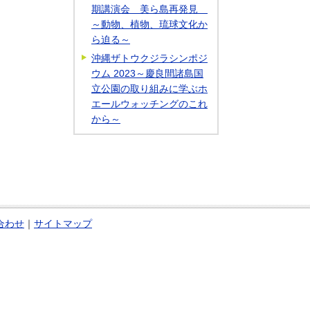
期講演会 美ら島再発見
～動物、植物、琉球文化か
ら迫る～
沖縄ザトウクジラシンポジ
ウム 2023～慶良間諸島国
立公園の取り組みに学ぶホ
エールウォッチングのこれ
から～
合わせ
｜
サイトマップ