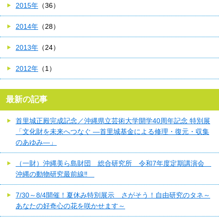
2015年
（36）
2014年
（28）
2013年
（24）
2012年
（1）
最新の記事
首里城正殿完成記念／沖縄県立芸術大学開学40周年記念 特別展
「文化財を未来へつなぐ ―首里城基金による修理・復元・収集
のあゆみ―」
（一財）沖縄美ら島財団 総合研究所 令和7年度定期講演会
沖縄の動物研究最前線‼
7/30～8/4開催！夏休み特別展示 さがそう！自由研究のタネ～
あなたの好奇心の花を咲かせます～