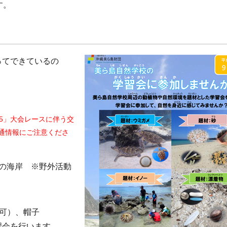
す。
ってできているの
5」大会レースに伴う交
交通情報にご注意くださ
前の海岸 ※野外活動
可）、帽子
習会を行います。