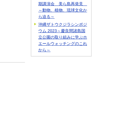
期講演会 美ら島再発見
～動物、植物、琉球文化か
ら迫る～
沖縄ザトウクジラシンポジ
ウム 2023～慶良間諸島国
立公園の取り組みに学ぶホ
エールウォッチングのこれ
から～