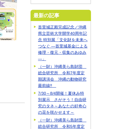
最新の記事
首里城正殿完成記念／沖縄
県立芸術大学開学40周年記
念 特別展「文化財を未来へ
つなぐ ―首里城基金による
修理・復元・収集のあゆみ
―」
（一財）沖縄美ら島財団
総合研究所 令和7年度定
期講演会 沖縄の動物研究
最前線‼
7/30～8/4開催！夏休み特
別展示 さがそう！自由研
究のタネ～あなたの好奇心
の花を咲かせます～
（一財）沖縄美ら島財団
総合研究所 令和5年度定