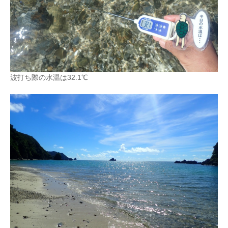
波打ち際の水温は32.1℃