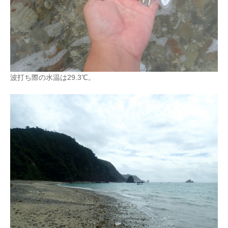
波打ち際の水温は29.3℃。