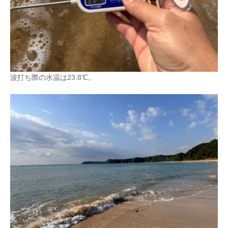
波打ち際の水温は23.8℃。