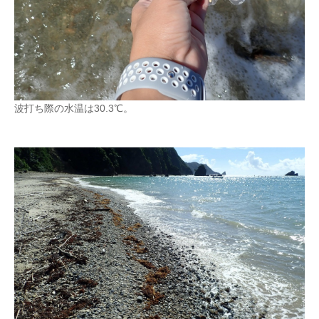
波打ち際の水温は30.3℃。