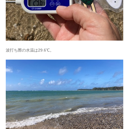
波打ち際の水温は29.6℃。