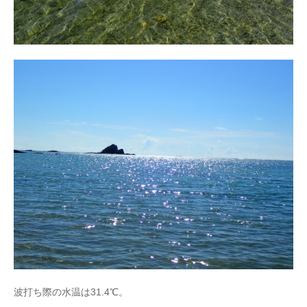
波打ち際の水温は31.4℃。