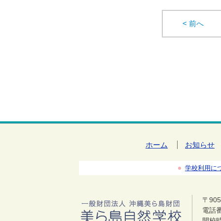
< 前へ
ホーム
お知らせ
学校利用に
〒90
電話番号
開校時