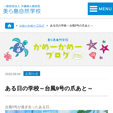
かめーかめーブログ
ある日の学校～台風9号の爪あと～
お知らせ
2020.09.04
ある日の学校～台風9号の爪あと～
台風
9
号が過ぎ去ったある日。