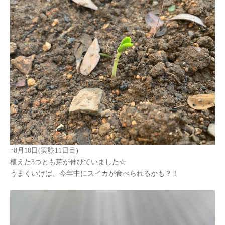
↑
8
月
18
日
(
実験
11
日目
)
植えた
3
つとも芽が伸びていました☆
うまくいけば、今年中にスイカが食べられるかも？！