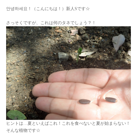
안녕하세요
！（こんにちは！）
新人
S
です☆
さっそくですが、これは何のタネでしょう？！
ヒントは
…
夏といえばこれ！これを食べないと夏が始まらない！
そんな植物です☆