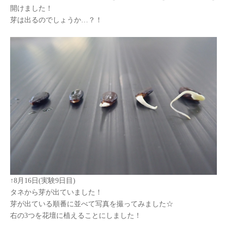
開けました！
芽は出るのでしょうか
…
？！
↑
8
月
16
日
(
実験
9
日目
)
タネから芽が出ていました！
芽が出ている順番に並べて写真を撮ってみました☆
右の
3
つを花壇に植えることにしました！