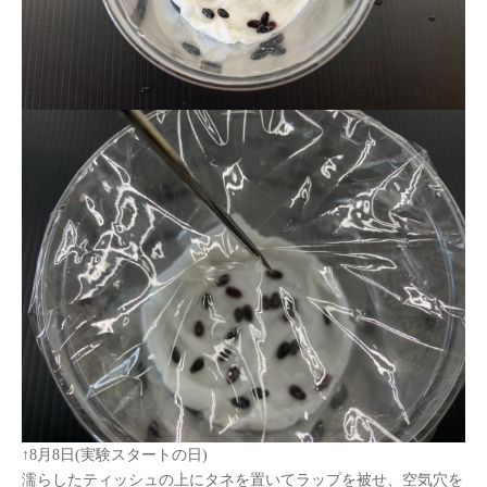
↑
8
月
8
日
(
実験スタートの日
)
濡らしたティッシュの上にタネを置いてラップを被せ、空気穴を