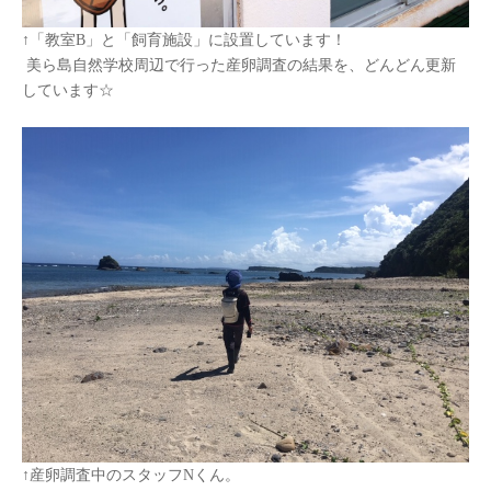
↑「教室
B
」と「飼育施設」に設置しています！
美ら島自然学校周辺で行った産卵調査の結果を、どんどん更新
しています☆
↑産卵調査中のスタッフ
N
くん。