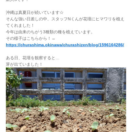
沖縄は真夏日が続いています☆
そんな強い日差しの中、スタッフNくんが花壇にヒマワリを植え
てくれました！
今年は由来のちがう3種類の種を植えています。
その様子はこちらから！→
https://churashima.okinawa/churashizen/blog/1596164286/
ある日、花壇を観察すると…
芽が出ていました！