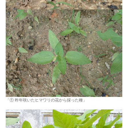
「① 昨年咲いたヒマワリの花から採った種」