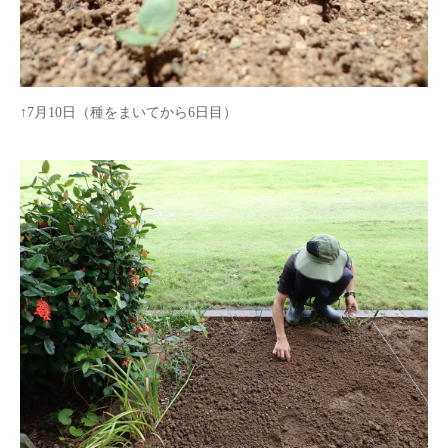
↑
7
月
10
日（種をまいてから
6
日目）