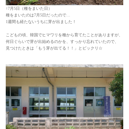
↑
7
月
5
日（種をまいた日）
種をまいたのは
7
月
5
日だったので
…
1
週間も経たないうちに芽が出ました！
こどもの頃、韓国でヒマワリを種から育てたことがありますが、
何日ぐらいで芽が出始めるのかを、すっかり忘れていたので、
見つけたときは「もう芽が出てる！！」とビックリ☆